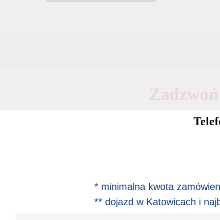
Zadzwoń 
Telef
* minimalna kwota zamówie
** dojazd w Katowicach i naj