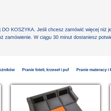
nij DO KOSZYKA. Jeśli chcesz zamówić więcej niż j
złóż zamówienie. W ciągu 30 minut dostaniesz potwi
rożników
Pranie foteli, krzeseł i puf
Pranie materacy i 