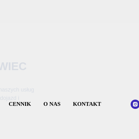
WIEC
naszych usług
dojazd i
CENNIK
O NAS
KONTAKT